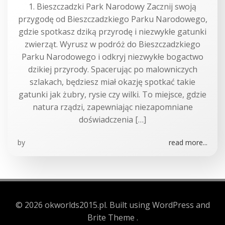
1. Bieszczadzki Park Narodowy Zacznij swoją
przygodę od Bieszczadzkiego Parku Narodowego,
gdzie spotkasz dziką przyrodę i niezwykłe gatunki
zwierząt. Wyrusz w podróż do Bieszczadzkiego
Parku Narodowego i odkryj niezwykłe bogactwo
dzikiej przyrody. Spacerując po malowniczych
szlakach, będziesz miał okazję spotkać takie
gatunki jak żubry, rysie czy wilki. To miejsce, gdzie
natura rządzi, zapewniając niezapomniane
doświadczenia […]
by
read more...
© 2026 okworlds2015.pl. Built using WordPress and
Brite Theme .